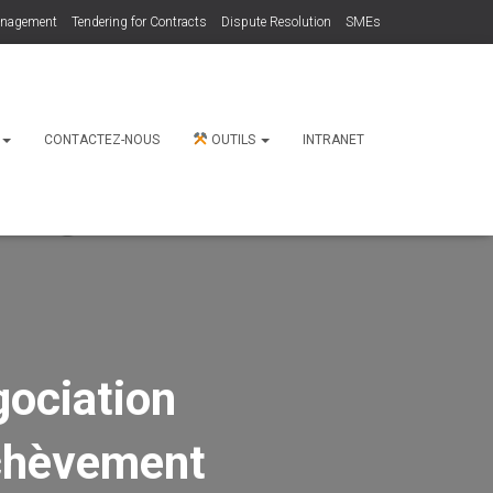
anagement
Tendering for Contracts
Dispute Resolution
SMEs
N
CONTACTEZ-NOUS
OUTILS
INTRANET
gociation
achèvement