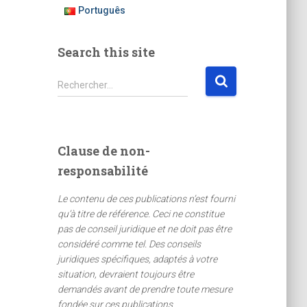
Português
Search this site
R
Rechercher…
e
c
h
e
Clause de non-
r
responsabilité
c
h
Le contenu de ces publications n’est fourni
e
qu’à titre de référence. Ceci ne constitue
r
pas de conseil juridique et ne doit pas être
considéré comme tel. Des conseils
:
juridiques spécifiques, adaptés à votre
situation, devraient toujours être
demandés avant de prendre toute mesure
fondée sur ces publications.