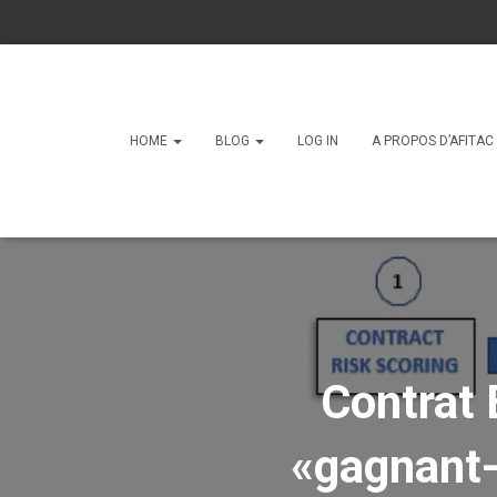
HOME
BLOG
LOG IN
A PROPOS D’AFITA
Contrat 
«gagnant-