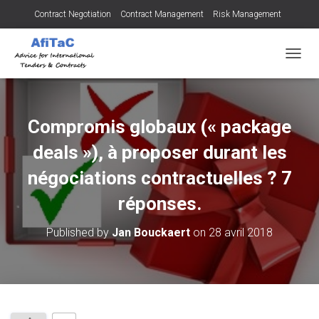
Contract Negotiation
Contract Management
Risk Management
Tendering for Contracts
Dispute Resolution
SMEs
OUVRI
Compromis globaux (« package
deals »), à proposer durant les
négociations contractuelles ? 7
réponses.
Published by
Jan Bouckaert
on
28 avril 2018