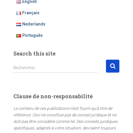
English
Français
Nederlands
Português
Search this site
R
Rechercher…
e
c
h
e
Clause de non-responsabilité
r
c
Le contenu de ces publications n’est fourni qu’à titre de
h
référence. Ceci ne constitue pas de conseil juridique et ne
e
doit pas être considéré comme tel. Des conseils juridiques
r
spécifiques, adaptés à votre situation, devraient toujours