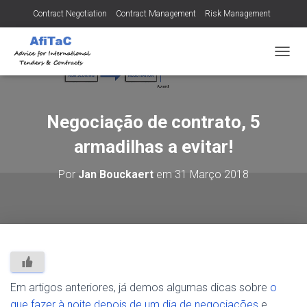
Contract Negotiation
Contract Management
Risk Management
Tendering for Contracts
Dispute Resolution
SMEs
A
L
T
E
R
Negociação de contrato, 5
N
A
armadilhas a evitar!
R
A
Por
Jan Bouckaert
em
31 Março 2018
N
A
V
E
G
A
Ç
Ã
O
Em artigos anteriores, já demos algumas dicas sobre
o
que fazer à noite depois de um dia de negociações
e