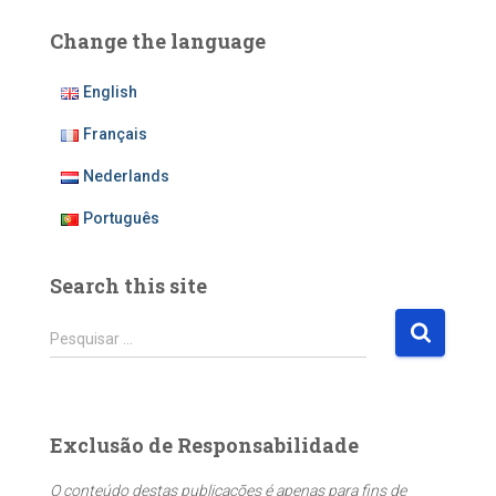
Change the language
English
Français
Nederlands
Português
Search this site
P
Pesquisar …
e
s
q
u
Exclusão de Responsabilidade
i
s
O conteúdo destas publicações é apenas para fins de