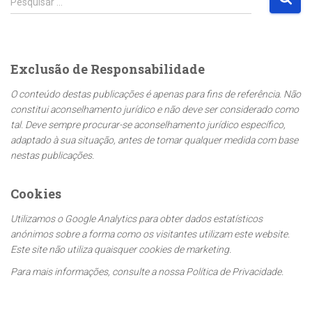
Pesquisar …
e
s
q
u
Exclusão de Responsabilidade
i
s
O conteúdo destas publicações é apenas para fins de referência. Não
a
constitui aconselhamento jurídico e não deve ser considerado como
r
tal. Deve sempre procurar-se aconselhamento jurídico específico,
p
adaptado à sua situação, antes de tomar qualquer medida com base
o
nestas publicações.
r
:
Cookies
Utilizamos o Google Analytics para obter dados estatísticos
anónimos sobre a forma como os visitantes utilizam este website.
Este site não utiliza quaisquer cookies de marketing.
Para mais informações, consulte a nossa Política de Privacidade.