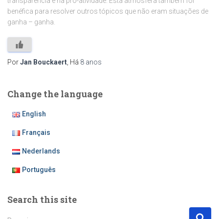
transparência e na pro-atividade. Esta atmosfera também foi
benéfica para resolver outros tópicos que não eram situações de
ganha – ganha.
Por
Jan Bouckaert
, Há
8 anos
Change the language
English
Français
Nederlands
Português
Search this site
P