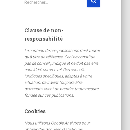
Rechercher…
e
c
h
e
Clause de non-
r
responsabilité
c
h
Le contenu de ces publications n’est fourni
e
qu’à titre de référence. Ceci ne constitue
r
pas de conseil juridique et ne doit pas être
considéré comme tel. Des conseils
:
juridiques spécifiques, adaptés à votre
situation, devraient toujours être
demandés avant de prendre toute mesure
fondée sur ces publications.
Cookies
Nous utilisons Google Analytics pour
obtenir des données statistiques