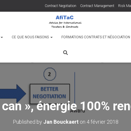
Contract Negotiation
Contract Management
Risk M
C
CE QUE NOUS FAISONS
FORMATIONS CONTRATS ET NÉGOCIATIO
 can », énergie 100% ren
Published by
Jan Bouckaert
on
4 février 2018