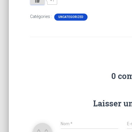
+1
Catégories :
UNCATEGORIZED
0 co
Laisser u
Nom
*
E-