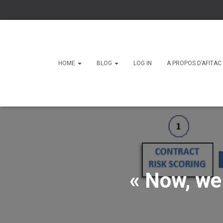
HOME
BLOG
LOG IN
A PROPOS D’AFITA
« Now, we