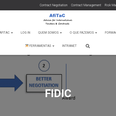
Contract Negotiation
Contract Management
Risk M
AFITAC
LOG IN
QUEM SOMOS
O QUE FAZEMOS
FORMA
FERRAMENTAS
INTRANET
FIDIC