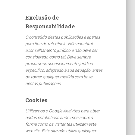
q
u
Exclusão de
i
Responsabilidade
s
a
O conteúdo destas publicações é apenas
r
para fins de referência. Não constitui
p
aconselhamento jurídico e não deve ser
o
considerado como tal. Deve sempre
r
procurar-se aconselhamento jurídico
:
específico, adaptado à sua situação, antes
de tomar qualquer medida com base
nestas publicações.
Cookies
Utilizamos o Google Analytics para obter
dados estatísticos anónimos sobre a
forma como os visitantes utilizam este
website. Este site não utiliza quaisquer