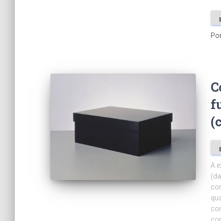
Po
C
f
(
A e
(da
com
qua
con
con