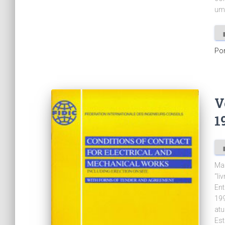
uma
Po
V
1
Mai
“li
Ent
199
atu
Est