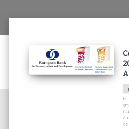
C
2
A
Est
em 
mu
Ama
os 