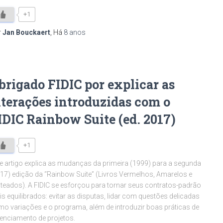
+1
r
Jan Bouckaert
, Há
8 anos
brigado FIDIC por explicar as
lterações introduzidas com o
IDIC Rainbow Suite (ed. 2017)
+1
e artigo explica as mudanças da primeira (1999) para a segunda
17) edição da “Rainbow Suite” (Livros Vermelhos, Amarelos e
teados). A FIDIC se esforçou para tornar seus contratos-padrão
s equilibrados: evitar as disputas, lidar com questões delicadas
o variações e o programa, além de introduzir boas práticas de
enciamento de projetos.