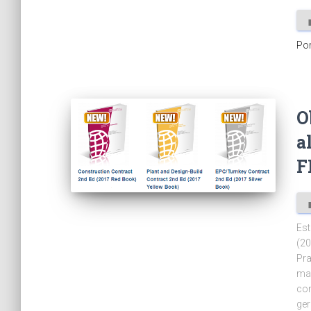
Po
O
a
F
Est
(20
Pra
mai
com
ger