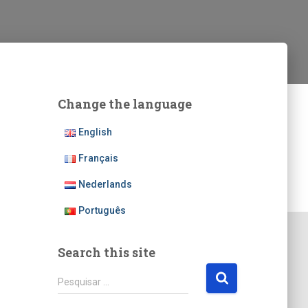
Change the language
English
Français
Nederlands
Português
Search this site
P
Pesquisar …
e
s