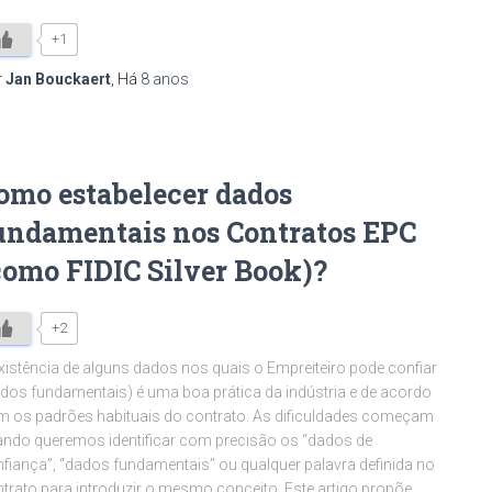
+1
r
Jan Bouckaert
, Há
8 anos
omo estabelecer dados
undamentais nos Contratos EPC
como FIDIC Silver Book)?
+2
xistência de alguns dados nos quais o Empreiteiro pode confiar
dos fundamentais) é uma boa prática da indústria e de acordo
 os padrões habituais do contrato. As dificuldades começam
ndo queremos identificar com precisão os “dados de
fiança”, “dados fundamentais” ou qualquer palavra definida no
trato para introduzir o mesmo conceito. Este artigo propõe