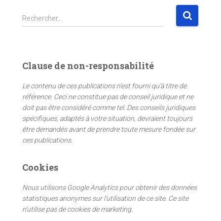
R
Rechercher…
e
c
h
e
Clause de non-responsabilité
r
c
Le contenu de ces publications n’est fourni qu’à titre de
h
référence. Ceci ne constitue pas de conseil juridique et ne
e
doit pas être considéré comme tel. Des conseils juridiques
r
spécifiques, adaptés à votre situation, devraient toujours
être demandés avant de prendre toute mesure fondée sur
:
ces publications.
Cookies
Nous utilisons Google Analytics pour obtenir des données
statistiques anonymes sur l’utilisation de ce site. Ce site
n’utilise pas de cookies de marketing.