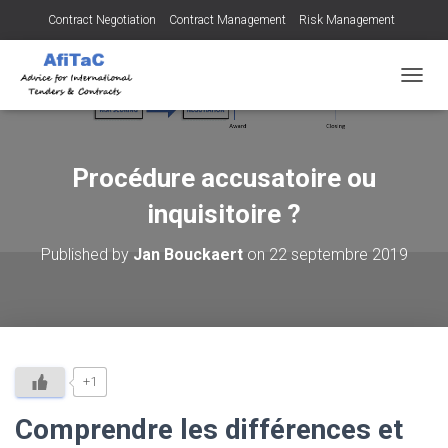
Contract Negotiation
Contract Management
Risk Management
Tendering for Contracts
Dispute Resolution
SMEs
OUVRI
Procédure accusatoire ou
inquisitoire ?
Published by
Jan Bouckaert
on
22 septembre 2019
+1
Comprendre les différences et