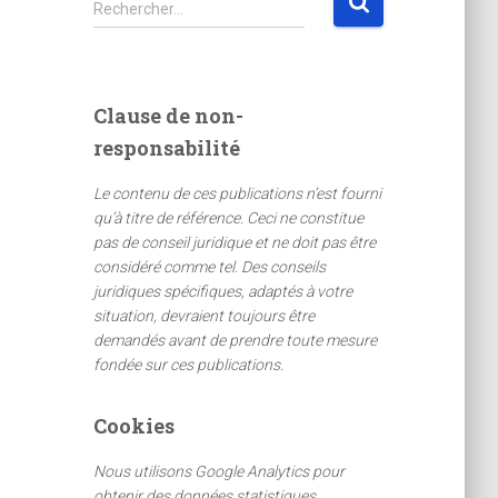
Rechercher…
e
c
h
e
Clause de non-
r
responsabilité
c
h
Le contenu de ces publications n’est fourni
e
qu’à titre de référence. Ceci ne constitue
r
pas de conseil juridique et ne doit pas être
considéré comme tel. Des conseils
:
juridiques spécifiques, adaptés à votre
situation, devraient toujours être
demandés avant de prendre toute mesure
fondée sur ces publications.
Cookies
Nous utilisons Google Analytics pour
obtenir des données statistiques