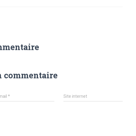
mmentaire
n commentaire
mail
*
Site internet