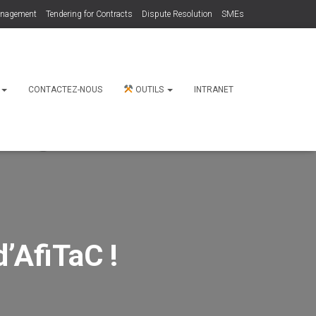
anagement
Tendering for Contracts
Dispute Resolution
SMEs
N
CONTACTEZ-NOUS
OUTILS
INTRANET
d’AfiTaC !