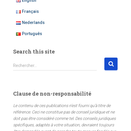
English
Français
Nederlands
Português
Search this site
R
Rechercher…
e
c
h
e
Clause de non-responsabilité
r
c
Le contenu de ces publications n’est fourni qu’à titre de
h
référence. Ceci ne constitue pas de conseil juridique et ne
e
doit pas être considéré comme tel. Des conseils juridiques
r
spécifiques, adaptés à votre situation, devraient toujours