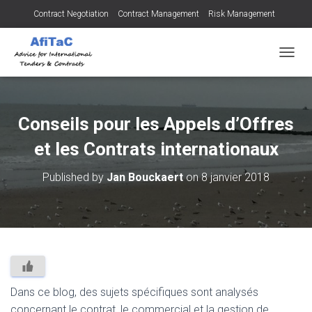
Contract Negotiation
Contract Management
Risk Management
Tendering for Contracts
Dispute Resolution
SMEs
OUVRI
Conseils pour les Appels d’Offres
et les Contrats internationaux
Published by
Jan Bouckaert
on
8 janvier 2018
Dans ce blog, des sujets spécifiques sont analysés
concernant le contrat, le commercial et la gestion de