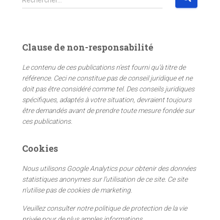
Rechercher…
e
c
h
e
Clause de non-responsabilité
r
c
Le contenu de ces publications n’est fourni qu’à titre de
h
référence. Ceci ne constitue pas de conseil juridique et ne
e
doit pas être considéré comme tel. Des conseils juridiques
r
spécifiques, adaptés à votre situation, devraient toujours
être demandés avant de prendre toute mesure fondée sur
:
ces publications.
Cookies
Nous utilisons Google Analytics pour obtenir des données
statistiques anonymes sur l’utilisation de ce site. Ce site
n’utilise pas de cookies de marketing.
Veuillez consulter notre politique de protection de la vie
privée pour de plus amples informations.