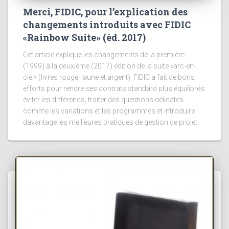
Merci, FIDIC, pour l’explication des
changements introduits avec FIDIC
«Rainbow Suite» (éd. 2017)
Cet article explique les changements de la première
(1999) à la deuxième (2017) édition de la suite «arc-en-
ciel» (livres rouge, jaune et argent). FIDIC a fait de bons
efforts pour rendre ses contrats standard plus équilibrés:
éviter les différends, traiter des questions délicates
comme les variations et les programmes et introduire
davantage les meilleures pratiques de gestion de projet.