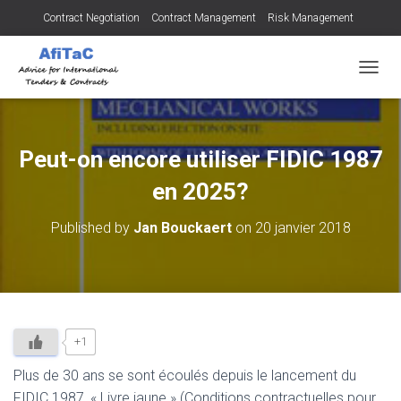
Contract Negotiation
Contract Management
Risk Management
Tendering for Contracts
Dispute Resolution
SMEs
OUVRI
Peut-on encore utiliser FIDIC 1987
en 2025?
Published by
Jan Bouckaert
on
20 janvier 2018
+1
Plus de 30 ans se sont écoulés depuis le lancement du
FIDIC 1987, « Livre jaune » (Conditions contractuelles pour