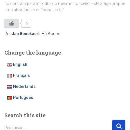
no contrato para introduzir o mesmo conceito. Este artigo propõe
uma abordagem de “caixa preta”.
+2
Por
Jan Bouckaert
, Há
8 anos
Change the language
English
Français
Nederlands
Português
Search this site
P
Pesquisar …