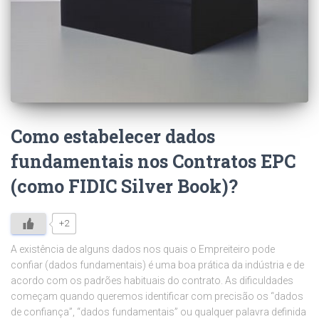
Como estabelecer dados
fundamentais nos Contratos EPC
(como FIDIC Silver Book)?
+2
A existência de alguns dados nos quais o Empreiteiro pode
confiar (dados fundamentais) é uma boa prática da indústria e de
acordo com os padrões habituais do contrato. As dificuldades
começam quando queremos identificar com precisão os “dados
de confiança”, “dados fundamentais” ou qualquer palavra definida