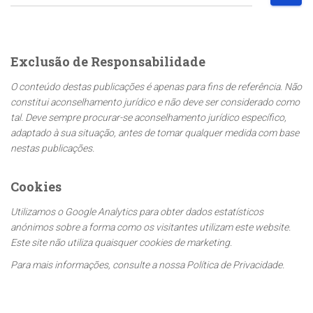
e
s
q
u
Exclusão de Responsabilidade
i
s
O conteúdo destas publicações é apenas para fins de referência. Não
a
constitui aconselhamento jurídico e não deve ser considerado como
r
tal. Deve sempre procurar-se aconselhamento jurídico específico,
p
adaptado à sua situação, antes de tomar qualquer medida com base
o
nestas publicações.
r
:
Cookies
Utilizamos o Google Analytics para obter dados estatísticos
anónimos sobre a forma como os visitantes utilizam este website.
Este site não utiliza quaisquer cookies de marketing.
Para mais informações, consulte a nossa Política de Privacidade.