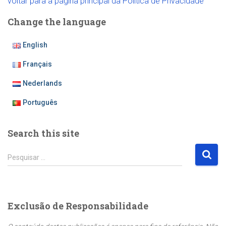
voltar para a página principal da Política de Privacidade
Change the language
English
Français
Nederlands
Português
Search this site
P
Pesquisar …
e
s
q
u
Exclusão de Responsabilidade
i
s