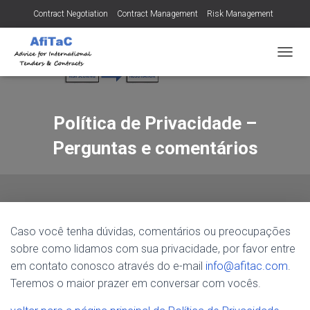
Contract Negotiation
Contract Management
Risk Management
Tendering for Contracts
Dispute Resolution
SMEs
A
L
T
E
R
Política de Privacidade –
N
A
Perguntas e comentários
R
A
N
A
V
E
Caso você tenha dúvidas, comentários ou preocupações
G
A
sobre como lidamos com sua privacidade, por favor entre
Ç
em contato conosco através do e-mail
info@afitac.com
.
Ã
Teremos o maior prazer em conversar com vocês.
O