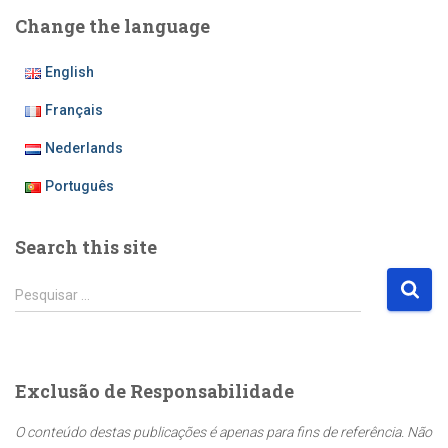
Change the language
English
Français
Nederlands
Português
Search this site
P
Pesquisar …
e
s
q
u
Exclusão de Responsabilidade
i
s
O conteúdo destas publicações é apenas para fins de referência. Não
a