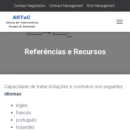
Contract Negotiation
Contract Management
Risk Management
Tendering for Contracts
Dispute Resolution
SMEs
A
L
T
E
R
Referências e Recursos
N
A
R
A
N
A
Capacidade de tratar licitações e contratos nos seguintes
V
E
idiomas
:
G
A
inglês
Ç
francês
Ã
português
O
holandês