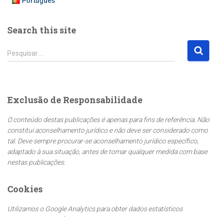
Português
Search this site
P
Pesquisar …
e
s
q
u
Exclusão de Responsabilidade
i
s
O conteúdo destas publicações é apenas para fins de referência. Não
a
constitui aconselhamento jurídico e não deve ser considerado como
r
tal. Deve sempre procurar-se aconselhamento jurídico específico,
p
adaptado à sua situação, antes de tomar qualquer medida com base
o
nestas publicações.
r
:
Cookies
Utilizamos o Google Analytics para obter dados estatísticos