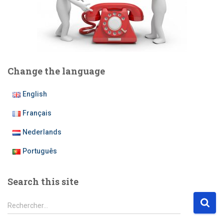
Change the language
English
Français
Nederlands
Português
Search this site
R
Rechercher…
e
c