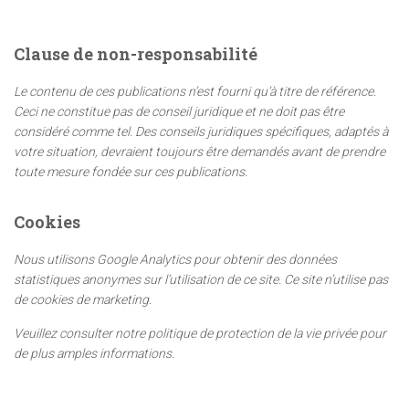
h
e
Clause de non-responsabilité
r
c
Le contenu de ces publications n’est fourni qu’à titre de référence.
h
Ceci ne constitue pas de conseil juridique et ne doit pas être
e
considéré comme tel. Des conseils juridiques spécifiques, adaptés à
r
votre situation, devraient toujours être demandés avant de prendre
toute mesure fondée sur ces publications.
:
Cookies
Nous utilisons Google Analytics pour obtenir des données
statistiques anonymes sur l’utilisation de ce site. Ce site n’utilise pas
de cookies de marketing.
Veuillez consulter notre politique de protection de la vie privée pour
de plus amples informations.